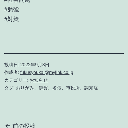
#勉強
#対策
投稿日:
2022年9月8日
作成者:
fukusyoukai@mylink.co.jp
カテゴリー:
お知らせ
タグ:
おりがみ
、
伊賀
、
名張
、
市役所
、
認知症
投
前の投稿