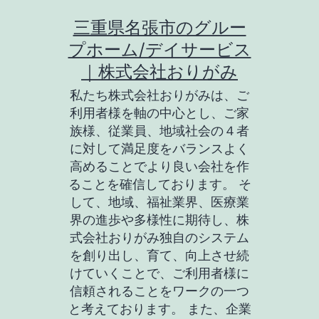
コ
三重県名張市のグルー
ン
プホーム/デイサービス
テ
｜株式会社おりがみ
ン
私たち株式会社おりがみは、ご
ツ
利用者様を軸の中心とし、ご家
族様、従業員、地域社会の４者
へ
に対して満足度をバランスよく
ス
高めることでより良い会社を作
キ
ることを確信しております。 そ
して、地域、福祉業界、医療業
ッ
界の進歩や多様性に期待し、株
プ
式会社おりがみ独自のシステム
を創り出し、育て、向上させ続
けていくことで、ご利用者様に
信頼されることをワークの一つ
と考えております。 また、企業