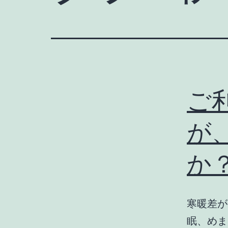
ご
が
か
寒暖差が
眠、めま