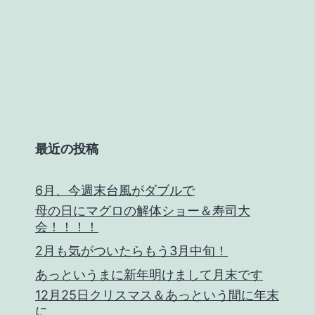
皆
様
い
か
が
で
最近の投稿
し
ょ
6月、今週末台風がダブルで
う
母の日にマグロの解体ショー＆寿司大
か？
会！！！！
2月も気がついたらもう3月中旬！
あっというまに新年明けまして月末です
12月25日クリスマス＆あっという間に年末
に