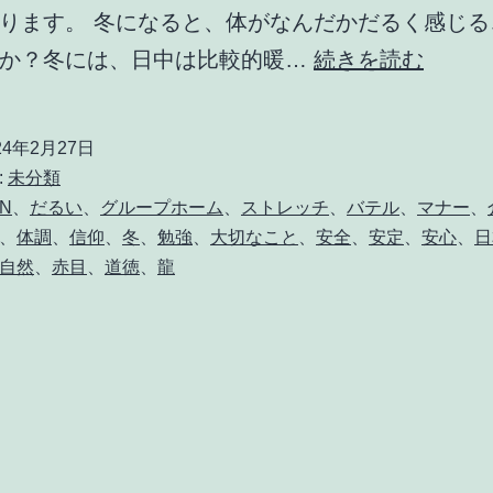
ります。 冬になると、体がなんだかだるく感じる
ご
んか？冬には、日中は比較的暖…
続きを読む
利
用
24年2月27日
者
:
未分類
様
AN
、
だるい
、
グループホーム
、
ストレッチ
、
バテル
、
マナー
、
、
体調
、
信仰
、
冬
、
勉強
、
大切なこと
、
安全
、
安定
、
安心
、
日
も
自然
、
赤目
、
道徳
、
龍
お
元
気
で
す
が、