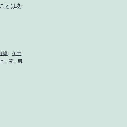
ことはあ
介護
、
伊賀
本
、
滝
、
研