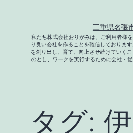
コ
ン
テ
三重県名張
ン
私たち株式会社おりがみは、ご利用者様を
り良い会社を作ることを確信しております
ツ
を創り出し、育て、向上させ続けていくこ
へ
のとし、ワークを実行するために会社・従
ス
キ
ッ
プ
タグ:
伊