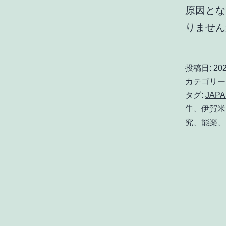
原因とな
りませ
投稿日:
20
カテゴリー
タグ:
JAP
牛
、
伊賀米
究
、
能楽
、