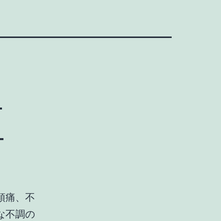
す
う
頭痛、不
な不調の