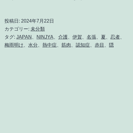
雨
が
投稿日:
2024年7月22日
明
カテゴリー:
未分類
け
タグ:
JAPAN
、
NINJYA
、
介護
、
伊賀
、
名張
、
夏
、
忍者
、
梅雨明け
、
水分
、
熱中症
、
筋肉
、
認知症
、
赤目
、
隠
て、
熱
中
症
対
策
が
ま
す