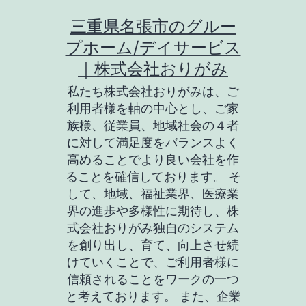
コ
三重県名張市のグルー
ン
プホーム/デイサービス
テ
｜株式会社おりがみ
ン
私たち株式会社おりがみは、ご
ツ
利用者様を軸の中心とし、ご家
族様、従業員、地域社会の４者
へ
に対して満足度をバランスよく
ス
高めることでより良い会社を作
キ
ることを確信しております。 そ
して、地域、福祉業界、医療業
ッ
界の進歩や多様性に期待し、株
プ
式会社おりがみ独自のシステム
を創り出し、育て、向上させ続
けていくことで、ご利用者様に
信頼されることをワークの一つ
と考えております。 また、企業