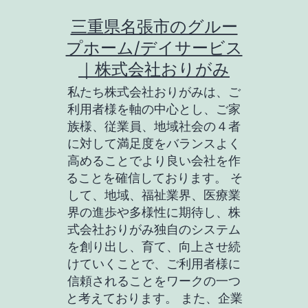
コ
三重県名張市のグルー
ン
プホーム/デイサービス
テ
｜株式会社おりがみ
ン
私たち株式会社おりがみは、ご
ツ
利用者様を軸の中心とし、ご家
族様、従業員、地域社会の４者
へ
に対して満足度をバランスよく
ス
高めることでより良い会社を作
キ
ることを確信しております。 そ
して、地域、福祉業界、医療業
ッ
界の進歩や多様性に期待し、株
プ
式会社おりがみ独自のシステム
を創り出し、育て、向上させ続
けていくことで、ご利用者様に
信頼されることをワークの一つ
と考えております。 また、企業