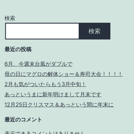
さ
る
検索
方
検索
を
募
最近の投稿
集
し
6月、今週末台風がダブルで
て
母の日にマグロの解体ショー＆寿司大会！！！！
お
2月も気がついたらもう3月中旬！
り
あっというまに新年明けまして月末です
ま
12月25日クリスマス＆あっという間に年末に
す。
最近のコメント
表示できるコメントはありません。