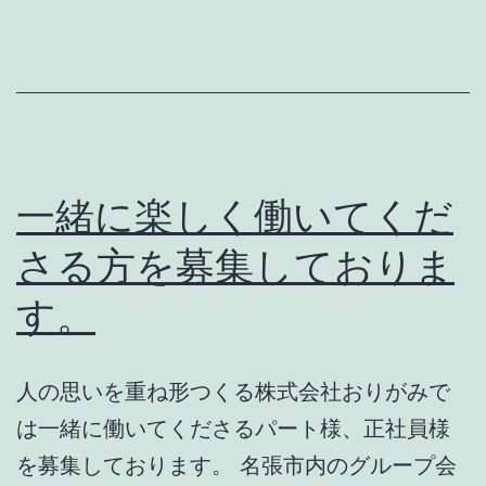
か
く
し
て
く
だ
一緒に楽しく働いてくだ
さ
さる方を募集しておりま
い
す。
人の思いを重ね形つくる株式会社おりがみで
は一緒に働いてくださるパート様、正社員様
を募集しております。 名張市内のグループ会