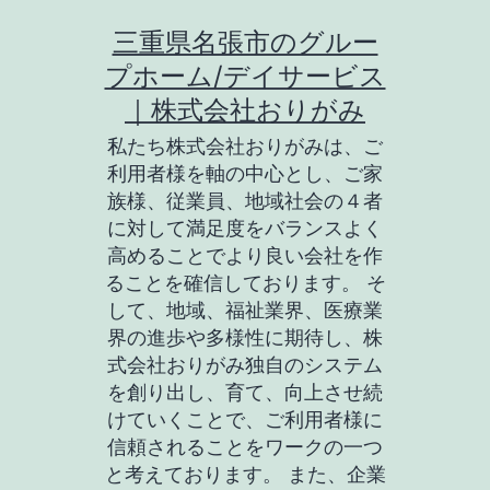
コ
三重県名張市のグルー
ン
プホーム/デイサービス
テ
｜株式会社おりがみ
ン
私たち株式会社おりがみは、ご
ツ
利用者様を軸の中心とし、ご家
族様、従業員、地域社会の４者
へ
に対して満足度をバランスよく
ス
高めることでより良い会社を作
キ
ることを確信しております。 そ
して、地域、福祉業界、医療業
ッ
界の進歩や多様性に期待し、株
プ
式会社おりがみ独自のシステム
を創り出し、育て、向上させ続
けていくことで、ご利用者様に
信頼されることをワークの一つ
と考えております。 また、企業