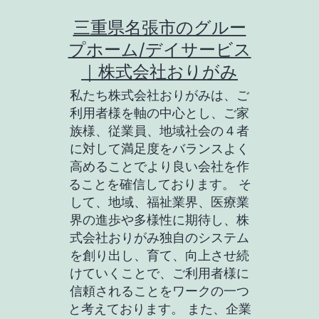
コ
三重県名張市のグルー
ン
プホーム/デイサービス
テ
｜株式会社おりがみ
ン
私たち株式会社おりがみは、ご
ツ
利用者様を軸の中心とし、ご家
族様、従業員、地域社会の４者
へ
に対して満足度をバランスよく
ス
高めることでより良い会社を作
キ
ることを確信しております。 そ
して、地域、福祉業界、医療業
ッ
界の進歩や多様性に期待し、株
プ
式会社おりがみ独自のシステム
を創り出し、育て、向上させ続
けていくことで、ご利用者様に
信頼されることをワークの一つ
と考えております。 また、企業