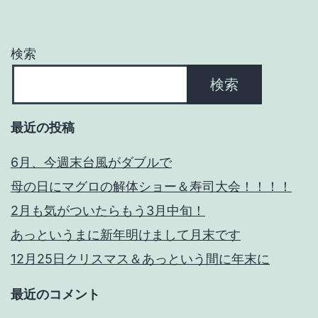
病：
例
検索
年
検索
以
上
最近の投稿
の
つ
6月、今週末台風がダブルで
ら
母の日にマグロの解体ショー＆寿司大会！！！！
さ
2月も気がついたらもう3月中旬！
に
あっというまに新年明けまして月末です
対
12月25日クリスマス＆あっという間に年末に
応
最近のコメント
策