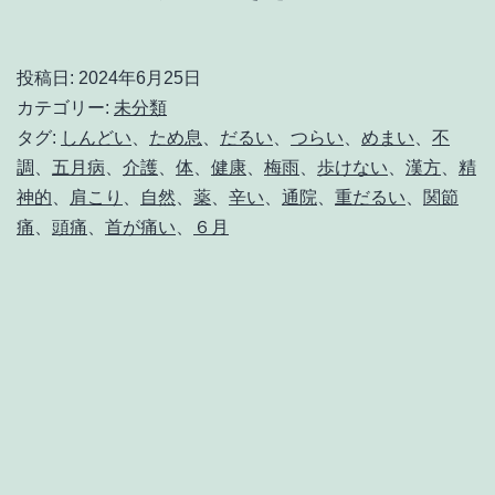
ゆ
の
投稿日:
2024年6月25日
だ
カテゴリー:
未分類
る
タグ:
しんどい
、
ため息
、
だるい
、
つらい
、
めまい
、
不
調
、
五月病
、
介護
、
体
、
健康
、
梅雨
、
歩けない
、
漢方
、
精
さ！
神的
、
肩こり
、
自然
、
薬
、
辛い
、
通院
、
重だるい
、
関節
梅
痛
、
頭痛
、
首が痛い
、
６月
雨
に
増
え
る
気
象