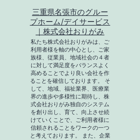
コ
三重県名張市のグルー
ン
プホーム/デイサービス
テ
｜株式会社おりがみ
ン
私たち株式会社おりがみは、ご
ツ
利用者様を軸の中心とし、ご家
族様、従業員、地域社会の４者
へ
に対して満足度をバランスよく
ス
高めることでより良い会社を作
キ
ることを確信しております。 そ
して、地域、福祉業界、医療業
ッ
界の進歩や多様性に期待し、株
プ
式会社おりがみ独自のシステム
を創り出し、育て、向上させ続
けていくことで、ご利用者様に
信頼されることをワークの一つ
と考えております。 また、企業