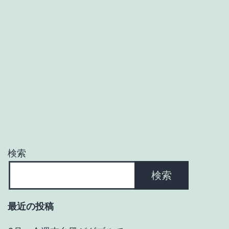
う
ま
に
新
年
明
け
ま
し
検索
て
検索
月
末
最近の投稿
で