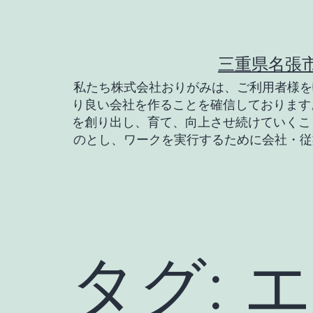
コ
ン
テ
三重県名張
ン
私たち株式会社おりがみは、ご利用者様を
り良い会社を作ることを確信しております
ツ
を創り出し、育て、向上させ続けていくこ
へ
のとし、ワークを実行するために会社・従
ス
キ
ッ
プ
タグ:
エ