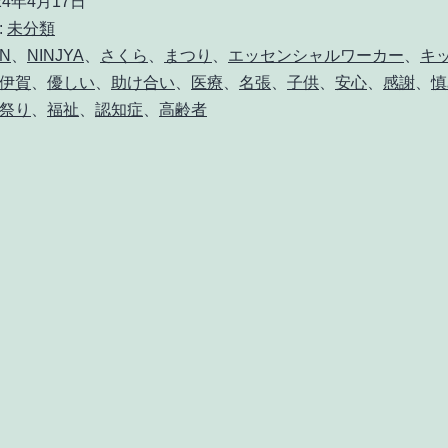
24年4月17日
ま
:
未分類
つ
AN
、
NINJYA
、
さくら
、
まつり
、
エッセンシャルワーカー
、
キ
伊賀
、
優しい
、
助け合い
、
医療
、
名張
、
子供
、
安心
、
感謝
、
慎
り
祭り
、
福祉
、
認知症
、
高齢者