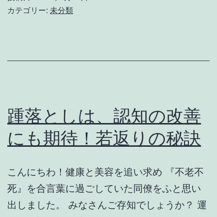
善
カテゴリー:
未分類
に
係
る
加
算
全
踵落としは、認知の改善
体
にも期待！若返りの秘訣
の
イ
こんにちわ！健康と美容を追い求め 『不老不
メ
死』を合言葉に過ごしていた同僚をふと思い
ー
出しました。 みなさんご存知でしょうか？ 運
ジ