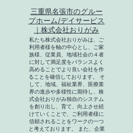
コ
三重県名張市のグルー
ン
プホーム/デイサービス
テ
｜株式会社おりがみ
ン
私たち株式会社おりがみは、ご
ツ
利用者様を軸の中心とし、ご家
族様、従業員、地域社会の４者
へ
に対して満足度をバランスよく
ス
高めることでより良い会社を作
キ
ることを確信しております。 そ
して、地域、福祉業界、医療業
ッ
界の進歩や多様性に期待し、株
プ
式会社おりがみ独自のシステム
を創り出し、育て、向上させ続
けていくことで、ご利用者様に
信頼されることをワークの一つ
と考えております。 また、企業