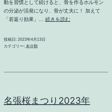
動を習慣として続けると、骨を作るホルモン
(令
の分泌が活発になり、骨が丈夫に！ 加えて
和
踵
「若返り効果」…
続きを読む
4
落
年
と
度
投稿日:
2023年4月13日
し
改
カテゴリー:
未分類
は、
定
認
後)
知
の
改
善
名張桜まつり2023年
に