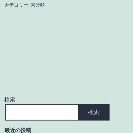
気
カテゴリー:
未分類
持
ち
を
言
葉
に
の
せ
て
検索
検索
最近の投稿