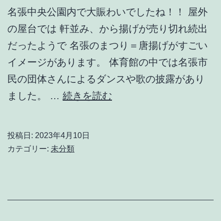
も
名張中央公園内で大賑わいでしたね！！ 屋外
期
の屋台では 軒並み、から揚げが売り切れ続出
待！
だったようで 名張のまつり＝唐揚げがすごい
若
イメージがあります。 体育館の中では名張市
返
民の団体さんによるダンスや歌の披露があり
り
名
ました。 …
続きを読む
の
張
秘
桜
訣
投稿日:
2023年4月10日
ま
カテゴリー:
未分類
つ
り
2023
年