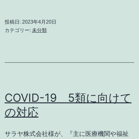
ュ
ー
投稿日:
2023年4月20日
ス
カテゴリー:
未分類
を
見
て
い
た
ら
COVID-19 5類に向けて
『ヘ
の対応
ェ〜』
と
サラヤ株式会社様が、『主に医療機関や福祉
学