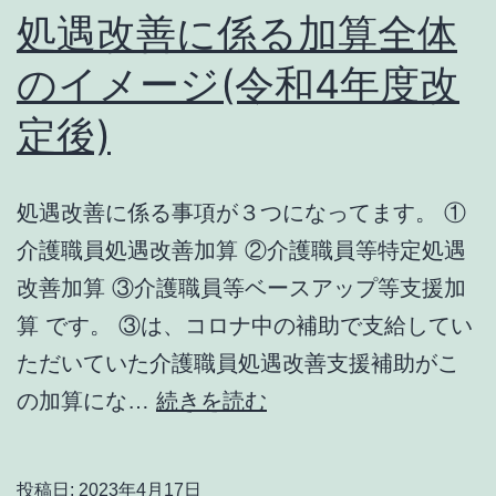
対
処遇改善に係る加算全体
応
のイメージ(令和4年度改
定後)
処遇改善に係る事項が３つになってます。 ①
介護職員処遇改善加算 ②介護職員等特定処遇
改善加算 ③介護職員等ベースアップ等支援加
算 です。 ③は、コロナ中の補助で支給してい
ただいていた介護職員処遇改善支援補助がこ
処
の加算にな…
続きを読む
遇
改
投稿日:
2023年4月17日