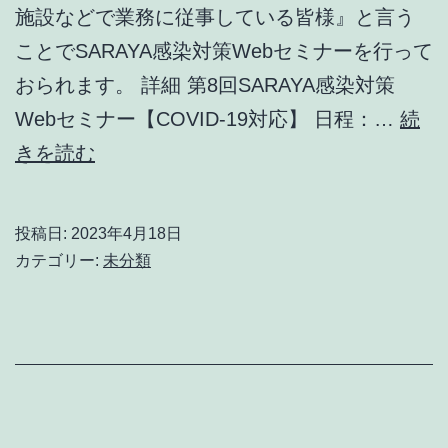
施設などで業務に従事している皆様』と言う
び
ことでSARAYA感染対策Webセミナーを行って
が
おられます。 詳細 第8回SARAYA感染対策
あ
Webセミナー【COVID-19対応】 日程：…
り
続
COVID-
きを読む
ま
19
し
5
た.
投稿日:
2023年4月18日
類
カテゴリー:
未分類
に
向
け
て
の