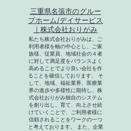
コ
三重県名張市のグルー
ン
プホーム/デイサービス
テ
｜株式会社おりがみ
ン
私たち株式会社おりがみは、ご
ツ
利用者様を軸の中心とし、ご家
族様、従業員、地域社会の４者
へ
に対して満足度をバランスよく
ス
高めることでより良い会社を作
キ
ることを確信しております。 そ
して、地域、福祉業界、医療業
ッ
界の進歩や多様性に期待し、株
プ
式会社おりがみ独自のシステム
を創り出し、育て、向上させ続
けていくことで、ご利用者様に
信頼されることをワークの一つ
と考えております。 また、企業