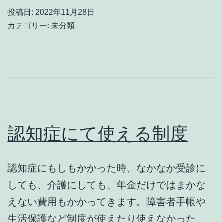
介
投稿日:
2022年11月28日
護
カテゴリー:
未分類
サ
ー
ビ
ス
費
と
認知症にて使える制度
は？
認知症にもしもかかった時、なかなか受診に
しても、介護にしても、年金だけではまかな
えない費用もかかってきます。障害者手帳や
生活保護など制度が使えたり使えなかった