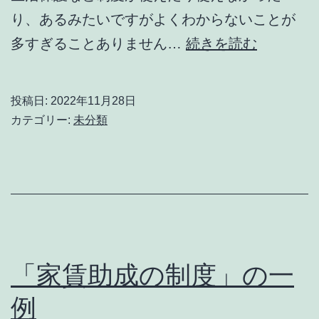
り、あるみたいですがよくわからないことが
認
多すぎることありません…
続きを読む
知
症
投稿日:
2022年11月28日
に
カテゴリー:
未分類
て
使
え
る
制
度
「家賃助成の制度」の一
例