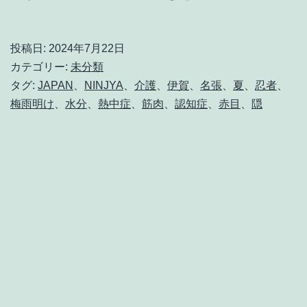
雨
が
投稿日:
2024年7月22日
明
カテゴリー:
未分類
け
タグ:
JAPAN
、
NINJYA
、
介護
、
伊賀
、
名張
、
夏
、
忍者
、
梅雨明け
、
水分
、
熱中症
、
筋肉
、
認知症
、
赤目
、
隠
て、
熱
中
症
対
策
が
ま
す