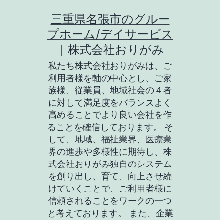
コ
三重県名張市のグルー
ン
プホーム/デイサービス
テ
｜株式会社おりがみ
ン
私たち株式会社おりがみは、ご
ツ
利用者様を軸の中心とし、ご家
族様、従業員、地域社会の４者
へ
に対して満足度をバランスよく
ス
高めることでより良い会社を作
キ
ることを確信しております。 そ
して、地域、福祉業界、医療業
ッ
界の進歩や多様性に期待し、株
プ
式会社おりがみ独自のシステム
を創り出し、育て、向上させ続
けていくことで、ご利用者様に
信頼されることをワークの一つ
と考えております。 また、企業