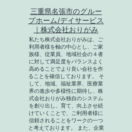
コ
三重県名張市のグルー
ン
プホーム/デイサービス
テ
｜株式会社おりがみ
ン
私たち株式会社おりがみは、ご
ツ
利用者様を軸の中心とし、ご家
族様、従業員、地域社会の４者
へ
に対して満足度をバランスよく
ス
高めることでより良い会社を作
キ
ることを確信しております。 そ
して、地域、福祉業界、医療業
ッ
界の進歩や多様性に期待し、株
プ
式会社おりがみ独自のシステム
を創り出し、育て、向上させ続
けていくことで、ご利用者様に
信頼されることをワークの一つ
と考えております。 また、企業