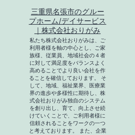
コ
三重県名張市のグルー
ン
プホーム/デイサービス
テ
｜株式会社おりがみ
ン
私たち株式会社おりがみは、ご
ツ
利用者様を軸の中心とし、ご家
族様、従業員、地域社会の４者
へ
に対して満足度をバランスよく
ス
高めることでより良い会社を作
キ
ることを確信しております。 そ
して、地域、福祉業界、医療業
ッ
界の進歩や多様性に期待し、株
プ
式会社おりがみ独自のシステム
を創り出し、育て、向上させ続
けていくことで、ご利用者様に
信頼されることをワークの一つ
と考えております。 また、企業