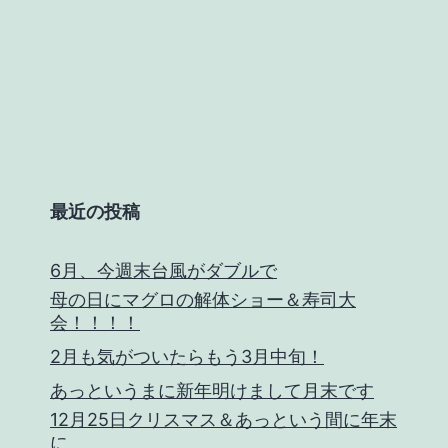
気
象
病：
例
年
以
最近の投稿
上
の
6月、今週末台風がダブルで
つ
母の日にマグロの解体ショー＆寿司大
ら
会！！！！
さ
2月も気がついたらもう3月中旬！
に
あっというまに新年明けまして月末です
12月25日クリスマス＆あっという間に年末
対
に