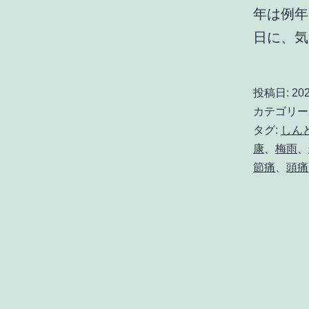
年は例年
日に、
投稿日:
20
カテゴリー
タグ:
しん
康
、
梅雨
、
節痛
、
頭痛