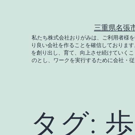
コ
ン
テ
三重県名張
ン
私たち株式会社おりがみは、ご利用者様を
り良い会社を作ることを確信しております
ツ
を創り出し、育て、向上させ続けていくこ
へ
のとし、ワークを実行するために会社・従
ス
キ
ッ
プ
タグ:
歩