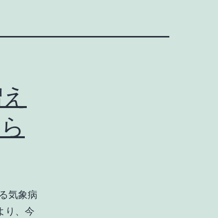
増え
つら
る気象病
より、今