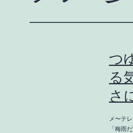
つ
る
さ
メ〜テレ
「梅雨だ