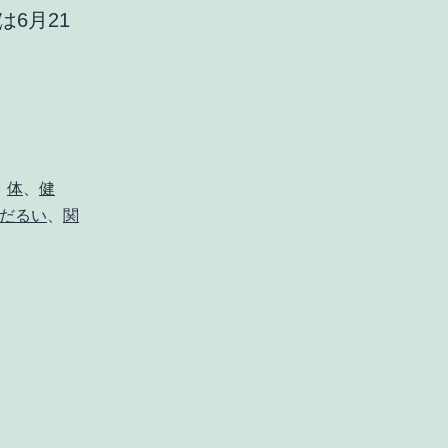
6月21
、
体
、
健
だるい
、
関