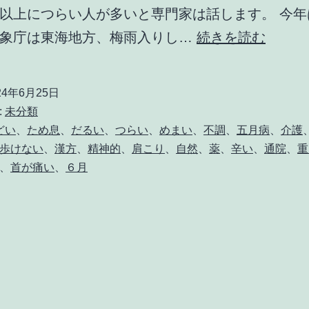
以上につらい人が多いと専門家は話します。 今年は
つ
気象庁は東海地方、梅雨入りし…
続きを読む
ゆ
の
24年6月25日
だ
:
未分類
る
どい
、
ため息
、
だるい
、
つらい
、
めまい
、
不調
、
五月病
、
介護
歩けない
、
漢方
、
精神的
、
肩こり
、
自然
、
薬
、
辛い
、
通院
、
重
さ！
、
首が痛い
、
６月
梅
雨
に
増
え
る