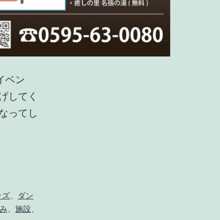
イベン
げしてく
なってし
ッズ
、
ダン
み
、
施設
、