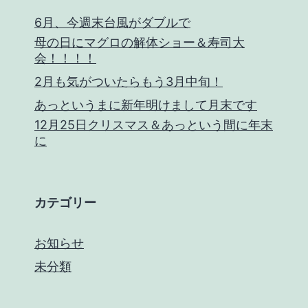
6月、今週末台風がダブルで
母の日にマグロの解体ショー＆寿司大
会！！！！
2月も気がついたらもう3月中旬！
あっというまに新年明けまして月末です
12月25日クリスマス＆あっという間に年末
に
カテゴリー
お知らせ
未分類