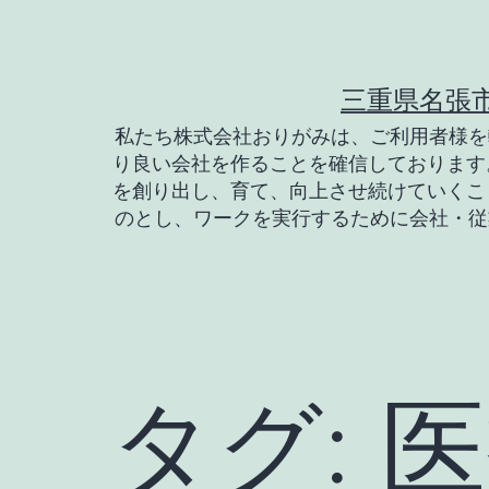
コ
ン
テ
三重県名張
ン
私たち株式会社おりがみは、ご利用者様を
り良い会社を作ることを確信しております
ツ
を創り出し、育て、向上させ続けていくこ
へ
のとし、ワークを実行するために会社・従
ス
キ
ッ
プ
タグ:
医