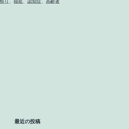
祭り
、
福祉
、
認知症
、
高齢者
最近の投稿