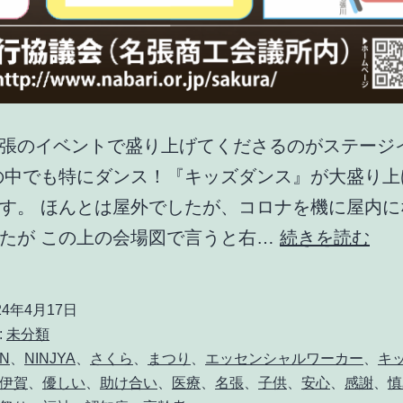
張のイベントで盛り上げてくださるのがステージ
の中でも特にダンス！『キッズダンス』が大盛り上
す。 ほんとは屋外でしたが、コロナを機に屋内に
名
たが この上の会場図で言うと右…
続きを読む
張
桜
24年4月17日
ま
:
未分類
つ
AN
、
NINJYA
、
さくら
、
まつり
、
エッセンシャルワーカー
、
キ
伊賀
、
優しい
、
助け合い
、
医療
、
名張
、
子供
、
安心
、
感謝
、
慎
り