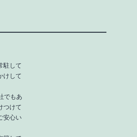
常駐して
かけして
社でもあ
けつけて
ご安心い