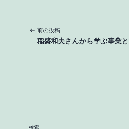
投
前の投稿
稲盛和夫さんから学ぶ事業と
稿
ナ
ビ
ゲ
ー
検索