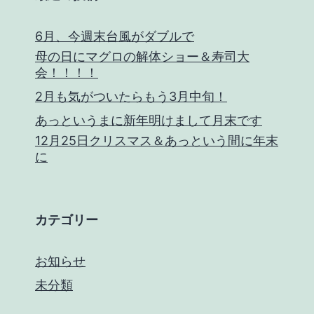
6月、今週末台風がダブルで
母の日にマグロの解体ショー＆寿司大
会！！！！
2月も気がついたらもう3月中旬！
あっというまに新年明けまして月末です
12月25日クリスマス＆あっという間に年末
に
カテゴリー
お知らせ
未分類