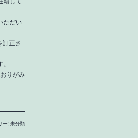
在籍して
いただい
を訂正さ
す。
社おりがみ
リー:
未分類