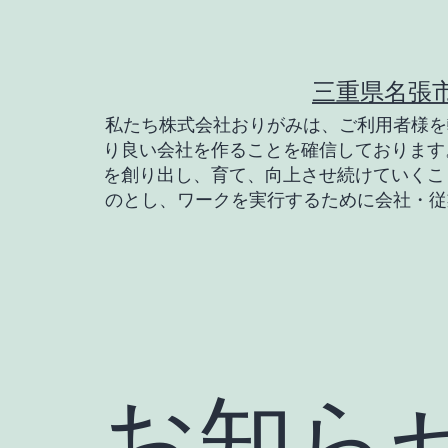
コ
ン
テ
三重県名張
ン
私たち株式会社おりがみは、ご利用者様を
り良い会社を作ることを確信しております
ツ
を創り出し、育て、向上させ続けていくこ
へ
のとし、ワークを実行するために会社・従
ス
キ
ッ
プ
お知ら