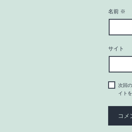
名前
※
サイト
次回
イト