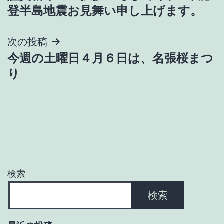
稿
登半島地震お見舞い申し上げます。
ナ
次の投稿
ビ
今週の土曜日４月６日は、名張桜まつ
ゲ
り
ー
シ
ョ
ン
検索
検索