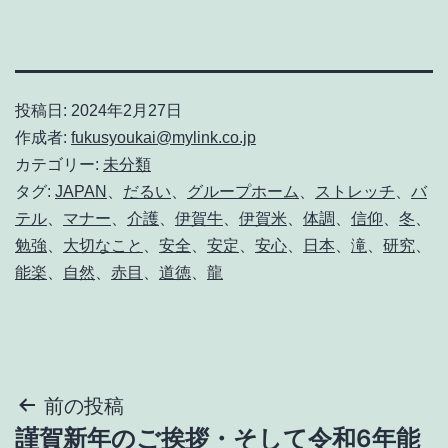
投稿日:
2024年2月27日
作成者:
fukusyoukai@mylink.co.jp
カテゴリー:
未分類
タグ:
JAPAN
、
だるい
、
グループホーム
、
ストレッチ
、
バ
テル
、
マナー
、
介護
、
伊賀牛
、
伊賀米
、
体調
、
信仰
、
冬
、
勉強
、
大切なこと
、
安全
、
安定
、
安心
、
日本
、
滝
、
研究
、
能楽
、
自然
、
赤目
、
道徳
、
龍
投
前の投稿
謹賀新年のご挨拶・そして令和6年能