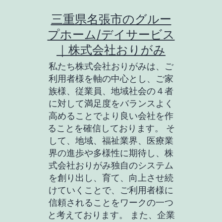
コ
三重県名張市のグルー
ン
プホーム/デイサービス
テ
｜株式会社おりがみ
ン
私たち株式会社おりがみは、ご
ツ
利用者様を軸の中心とし、ご家
族様、従業員、地域社会の４者
へ
に対して満足度をバランスよく
ス
高めることでより良い会社を作
キ
ることを確信しております。 そ
して、地域、福祉業界、医療業
ッ
界の進歩や多様性に期待し、株
プ
式会社おりがみ独自のシステム
を創り出し、育て、向上させ続
けていくことで、ご利用者様に
信頼されることをワークの一つ
と考えております。 また、企業