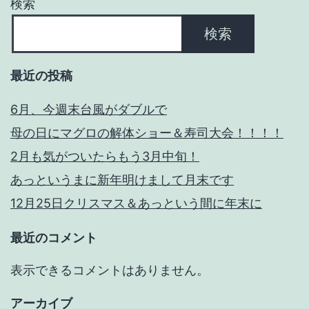
検索
年
検索
以
上
最近の投稿
の
つ
6月、今週末台風がダブルで
ら
母の日にマグロの解体ショー＆寿司大会！！！！
さ
2月も気がついたらもう3月中旬！
に
あっというまに新年明けまして月末です
対
12月25日クリスマス＆あっという間に年末に
応
最近のコメント
策
表示できるコメントはありません。
アーカイブ