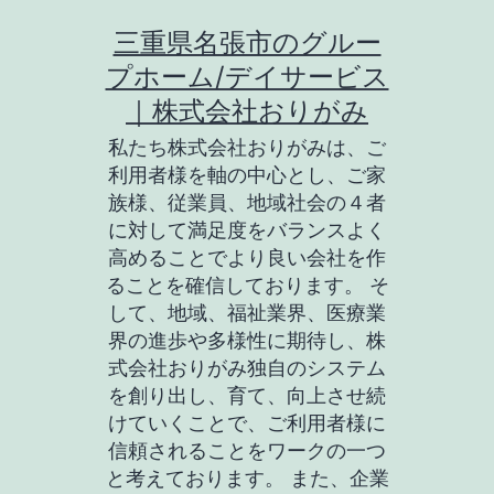
コ
三重県名張市のグルー
ン
プホーム/デイサービス
テ
｜株式会社おりがみ
ン
私たち株式会社おりがみは、ご
ツ
利用者様を軸の中心とし、ご家
族様、従業員、地域社会の４者
へ
に対して満足度をバランスよく
ス
高めることでより良い会社を作
キ
ることを確信しております。 そ
して、地域、福祉業界、医療業
ッ
界の進歩や多様性に期待し、株
プ
式会社おりがみ独自のシステム
を創り出し、育て、向上させ続
けていくことで、ご利用者様に
信頼されることをワークの一つ
と考えております。 また、企業