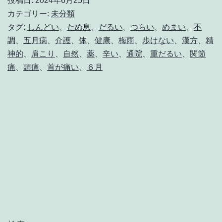
投稿日:
2024年6月25日
だ
カテゴリー:
未分類
る
タグ:
しんどい
、
ため息
、
だるい
、
つらい
、
めまい
、
不
調
、
五月病
、
介護
、
体
、
健康
、
梅雨
、
歩けない
、
漢方
、
精
さ！
神的
、
肩こり
、
自然
、
薬
、
辛い
、
通院
、
重だるい
、
関節
梅
痛
、
頭痛
、
首が痛い
、
６月
雨
に
増
え
る
気
象
病：
例