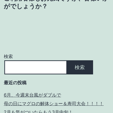
ゲ
がでしょうか？
ー
シ
ョ
ン
検索
検索
最近の投稿
6月、今週末台風がダブルで
母の日にマグロの解体ショー＆寿司大会！！！！
2月も気がついたらもう3月中旬！