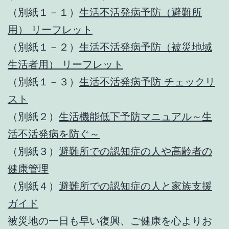
（別紙１－１）
生活不活発病予防（避難所
用） リーフレット
（別紙１－２）
生活不活発病予防（被災地域
生活者用） リーフレット
（別紙１－３）
生活不活発病予防 チェックリ
スト
（別紙２）
生活機能低下予防マニュアル～生
活不活発病を防ぐ～
（別紙３）
避難所での認知症の人や高齢者の
健康管理
（別紙４）
避難所での認知症の人と家族支援
ガイド
被災地の一日も早い復興、ご健康を心よりお