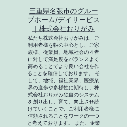
コ
三重県名張市のグルー
ン
プホーム/デイサービス
テ
｜株式会社おりがみ
ン
私たち株式会社おりがみは、ご
ツ
利用者様を軸の中心とし、ご家
族様、従業員、地域社会の４者
へ
に対して満足度をバランスよく
ス
高めることでより良い会社を作
キ
ることを確信しております。 そ
して、地域、福祉業界、医療業
ッ
界の進歩や多様性に期待し、株
プ
式会社おりがみ独自のシステム
を創り出し、育て、向上させ続
けていくことで、ご利用者様に
信頼されることをワークの一つ
と考えております。 また、企業