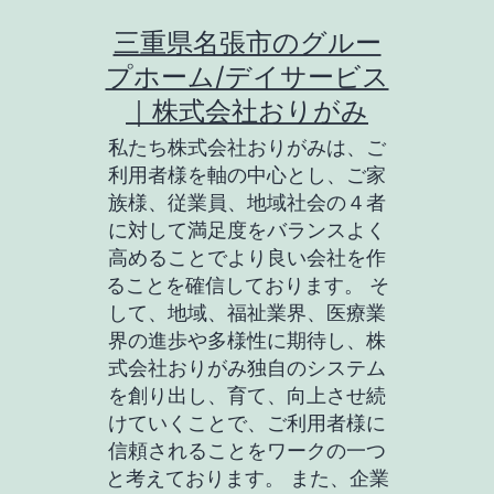
コ
三重県名張市のグルー
ン
プホーム/デイサービス
テ
｜株式会社おりがみ
ン
私たち株式会社おりがみは、ご
ツ
利用者様を軸の中心とし、ご家
族様、従業員、地域社会の４者
へ
に対して満足度をバランスよく
ス
高めることでより良い会社を作
キ
ることを確信しております。 そ
して、地域、福祉業界、医療業
ッ
界の進歩や多様性に期待し、株
プ
式会社おりがみ独自のシステム
を創り出し、育て、向上させ続
けていくことで、ご利用者様に
信頼されることをワークの一つ
と考えております。 また、企業