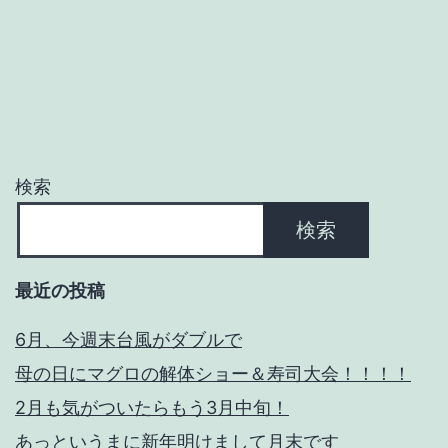
ゲ
ー
シ
ョ
検索
ン
検索
最近の投稿
6月、今週末台風がダブルで
母の日にマグロの解体ショー＆寿司大会！！！！
2月も気がついたらもう3月中旬！
あっというまに新年明けまして月末です